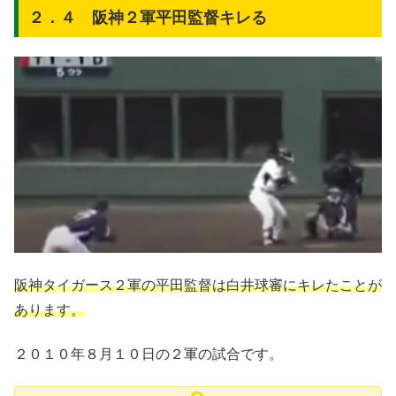
２．４ 阪神２軍平田監督キレる
阪神タイガース２軍の平田監督は白井球審にキレたことが
あります。
２０１０年８月１０日の２軍の試合です。