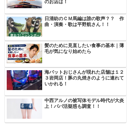
のお店は！
日清紡のＣＭ馬編は誰の歌声？？ 作
曲・演奏・歌は平野航さん！！
髪のために見直したい食事の基本｜薄
毛が気になり始めたら
海バットおじさんが現れた店舗は１２
３岩岡店！豚の丸焼きのように連れて
いかれる！
中西アルノの被写体モデル時代が大炎
上！パパ活疑惑も調査！！