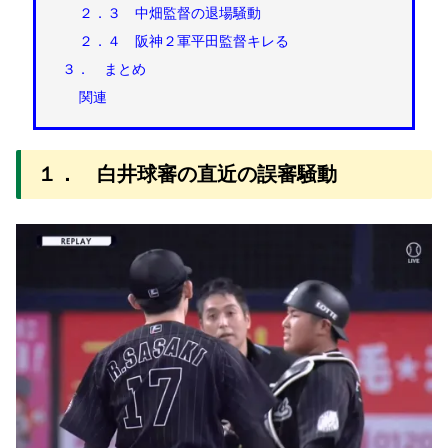
２．３ 中畑監督の退場騒動
２．４ 阪神２軍平田監督キレる
３． まとめ
関連
１． 白井球審の直近の誤審騒動