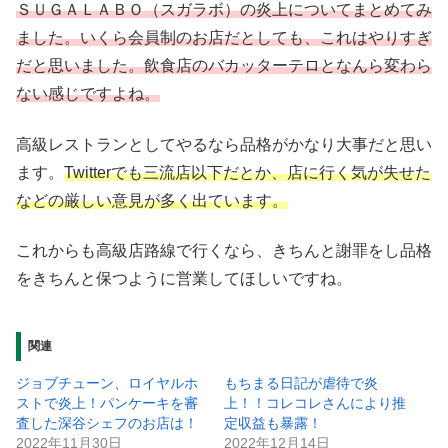
ＳＵＧＡＬＡＢＯ（スガラボ）の炎上についてまとめてみ
ました。いくら会員制のお店だとしても、これはやりすぎ
だと思いました。飲食店のバカッターテロとなんら変わら
ない感じですよね。
高級レストランとしてやるなら品格がかなり大事だと思い
ます。
Twitterでも三流店以下だとか、店に行く気が失せた
などの厳しい意見が多く出ています。
これからも高級店路線で行くなら、きちんと謝罪をし品格
をきちんと保つように営業してほしいですね。
関連
ジョブチューン、ロイヤルホ
もちまる日記が虐待で炎
ストで炎上！パンケーキを審
上！！コレコレさんにより推
査した深谷シェフのお店は！
定収益も暴露！
2022年11月30日
2022年12月14日