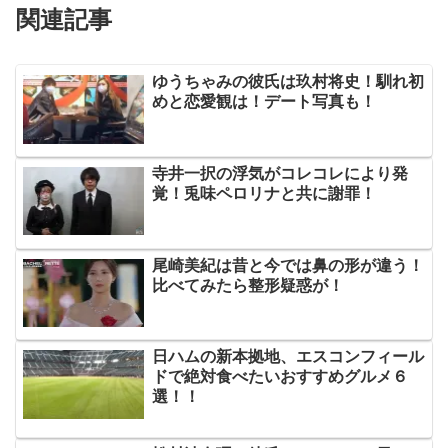
関連記事
ゆうちゃみの彼氏は玖村将史！馴れ初
めと恋愛観は！デート写真も！
寺井一択の浮気がコレコレにより発
覚！兎味ペロリナと共に謝罪！
尾崎美紀は昔と今では鼻の形が違う！
比べてみたら整形疑惑が！
日ハムの新本拠地、エスコンフィール
ドで絶対食べたいおすすめグルメ６
選！！